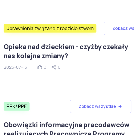
uprawnienia związane z rodzicielstwem
Zobacz ws
Opieka nad dzieckiem - czyżby czekały
nas kolejne zmiany?
2025-07-15
0
0
PPK/ PPE
Zobacz wszystkie
Obowiązki informacyjne pracodawców
realizujących Pracownicze Programy