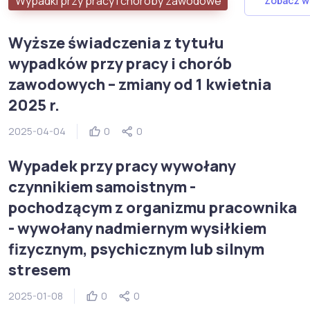
Wypadki przy pracy i choroby zawodowe
Zobacz w
Wyższe świadczenia z tytułu
wypadków przy pracy i chorób
zawodowych – zmiany od 1 kwietnia
2025 r.
2025-04-04
0
0
Wypadek przy pracy wywołany
czynnikiem samoistnym -
pochodzącym z organizmu pracownika
- wywołany nadmiernym wysiłkiem
fizycznym, psychicznym lub silnym
stresem
2025-01-08
0
0