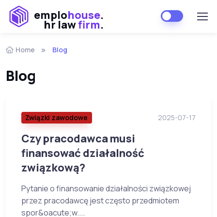
emplo
house
.
hr law
firm
.
Home
Blog
Blog
Związki zawodowe
2025-07-17
Czy pracodawca musi
finansować działalność
związkową?
Pytanie o finansowanie działalności związkowej
przez pracodawcę jest często przedmiotem
spor&oacute;w....