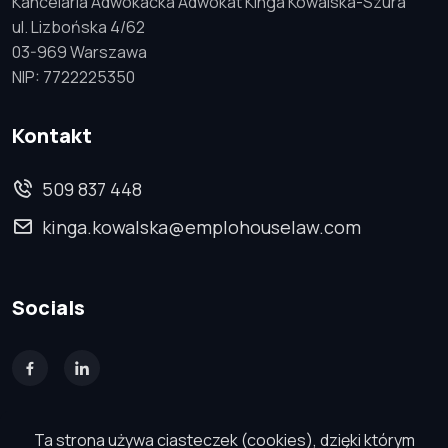
Kancelaria Adwokacka Adwokat Kinga Kowalska-Szura
ul. Lizbońska 4/62
03-969 Warszawa
NIP: 7722225350
Kontakt
509 837 448
kinga.kowalska@emplohouselaw.com
Socials
Ta strona używa ciasteczek (cookies), dzięki którym
emplohouselaw
© 2026. Wszystkie prawa zastrzeżone.