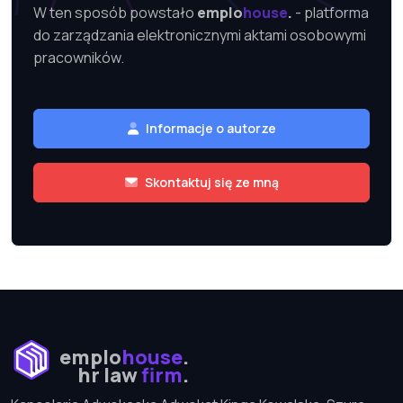
W ten sposób powstało
emplo
house
- platforma
do zarządzania elektronicznymi aktami osobowymi
pracowników.
Informacje o autorze
Skontaktuj się ze mną
emplo
house
.
hr law
firm
.