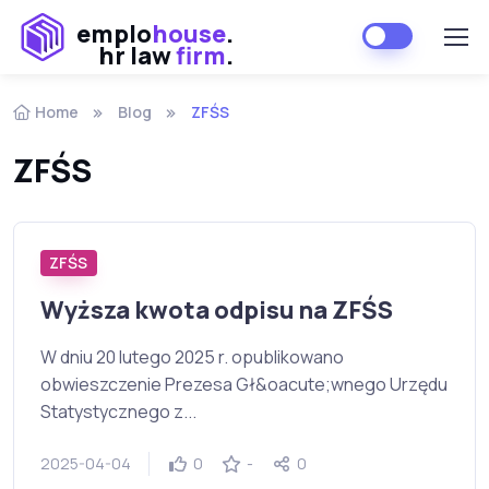
emplo
house
.
hr law
firm
.
Home
Blog
ZFŚS
ZFŚS
ZFŚS
Wyższa kwota odpisu na ZFŚS
W dniu 20 lutego 2025 r. opublikowano
obwieszczenie Prezesa Gł&oacute;wnego Urzędu
Statystycznego z...
2025-04-04
0
-
0