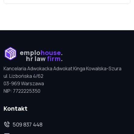
emplo
house
.
hr law
firm
.
Kancelaria Adwokacka Adwokat Kinga Kowalska-Szura
ul. Lizbońska 4/62
03-969 Warszawa
NIP: 7722225350
Kontakt
509 837 448