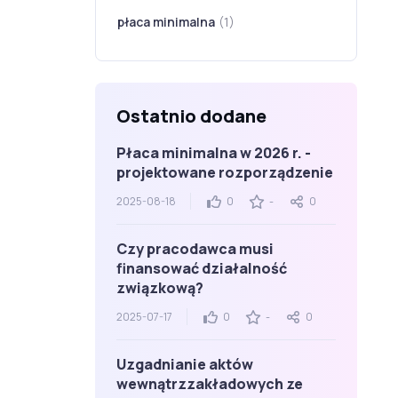
płaca minimalna
(1)
Ostatnio dodane
Płaca minimalna w 2026 r. -
projektowane rozporządzenie
2025-08-18
0
-
0
Czy pracodawca musi
finansować działalność
związkową?
2025-07-17
0
-
0
Uzgadnianie aktów
wewnątrzzakładowych ze