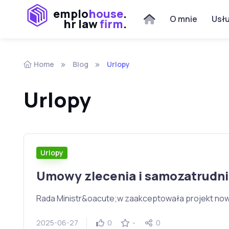
emplo
house
.
O mnie
Usłu
hr law
firm
.
Home
Blog
Urlopy
Urlopy
Urlopy
Umowy zlecenia i samozatrudnie
Rada Ministr&oacute;w zaakceptowała projekt nowel
2025-06-27
0
-
0