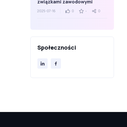
związkami zawodowymi
2025-07-16
0
-
0
Społeczności