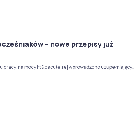
wcześniaków – nowe przepisy już
u pracy, na mocy kt&oacute;rej wprowadzono uzupełniający..